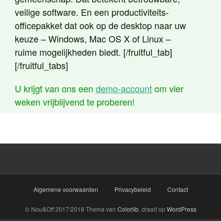
veilige software. En een productiviteits-
officepakket dat ook op de desktop naar uw
keuze – Windows, Mac OS X of Linux –
ruime mogelijkheden biedt. [/fruitful_tab]
[/fruitful_tabs]
U krijgt van ons een
demo-account
om vier
weken vrijblijvend te proberen!
Algemene voorwaarden
Privacybeleid
Contact
© Nou&Off 2017/2018 Thema van
Colorlib
, draait op
WordPress