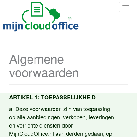
S
c
h
a
k
e
l
Algemene
n
a
voorwaarden
v
i
g
a
ARTIKEL 1: TOEPASSELIJKHEID
t
i
a. Deze voorwaarden zijn van toepassing
e
op alle aanbiedingen, verkopen, leveringen
en verrichte diensten door
MijnCloudOffice.nl aan derden gedaan, op